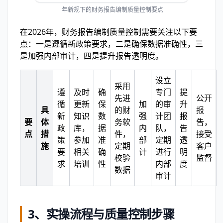
年新规下的财务报告编制质量控制要点
在2026年，财务报告编制质量控制需要关注以下要
点：一是遵循新政策要求，二是确保数据准确性，三
是加强内部审计，四是提升报告透明度。
设立
采用
遵
及时
确
专门
提
先进
公开
循
更新
保
加
的审
升
具
的财
报
新
知识
数
强
计团
报
要
体
务软
告，
政
库，
据
内
队，
告
点
措
件，
接受
策
参加
准
部
定期
透
施
定期
客户
要
相关
确
计
进行
明
校验
监督
求
培训
性
内部
度
数据
审计
3、
实操流程与质量控制步骤