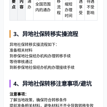
要
内
通
移
遇
待遇
全国范围
缩短
点
容
办
流
享
不受
内的通办
办理
程
受
影响
时间
3、异地社保转移实操流程
异地社保转移实操流程如下：
准备相关材料
到参保地社保经办机构办理转移手续
等待审核通过
到新参保地社保经办机构办理接续手续
4、异地社保转移注意事项/避坑
注意事项：
了解当地政策，确保符合转移条件
提前准备相关材料，避免材料不齐全导致转移失败