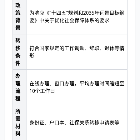
政
策
为响应《“十四五”规划和2035年远景目标纲
背
要》中关于优化社会保障体系的要求
景
转
移
符合国家规定的工作调动、辞职、退休等情
条
形
件
办
理
在线办理、窗口办理，平均办理时间缩短至
流
10个工作日
程
所
需
身份证、户口本、社保关系转移申请表等
材
料