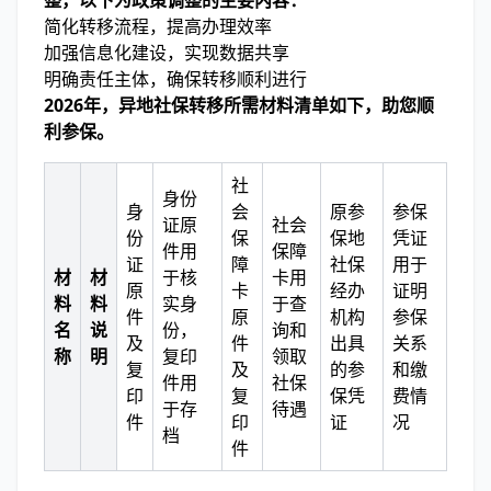
整，以下为政策调整的主要内容：
简化转移流程，提高办理效率
加强信息化建设，实现数据共享
明确责任主体，确保转移顺利进行
2026年，异地社保转移所需材料清单如下，助您顺
利参保。
社
身份
身
会
原参
参保
证原
社会
份
保
保地
凭证
件用
保障
证
障
社保
用于
材
材
于核
卡用
原
卡
经办
证明
料
料
实身
于查
件
原
机构
参保
名
说
份，
询和
及
件
出具
关系
称
明
复印
领取
复
及
的参
和缴
件用
社保
印
复
保凭
费情
于存
待遇
件
印
证
况
档
件